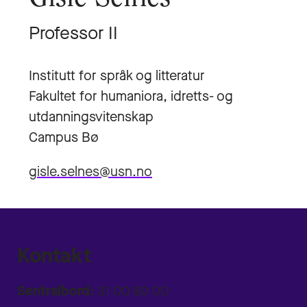
Professor II
Institutt for språk og litteratur
Fakultet for humaniora, idretts- og
utdanningsvitenskap
Campus Bø
gisle.selnes@usn.no
Kontakt
Sentralbord:
31 00 80 00