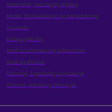
Matematikk, naturfag og miljøfag
Medier, kommunikasjon og markedsføring
Optometri
Pedagogiske fag
Samfunnsvitenskap og kulturstudier
Språk og litteratur
Teknologi, ingeniørfag og lysdesign
Økonomi, ledelse og innovasjon