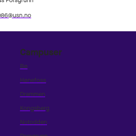
s Porsgrunn
7086@usn.no
Campuser
Bø
Hønefoss
Drammen
Kongsberg
Notodden