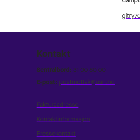
Campu
gitry
Kontakt
Sentralbord:
31 00 80 00
E-post:
postmottak@usn.no
Fakturaadresse
Kontaktinformasjon
Pressekontakt