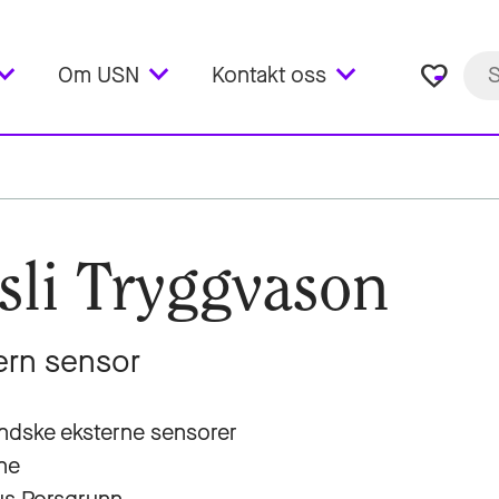
favorite_border
Om USN
Kontakt oss
sli Tryggvason
ern sensor
ndske eksterne sensorer
ne