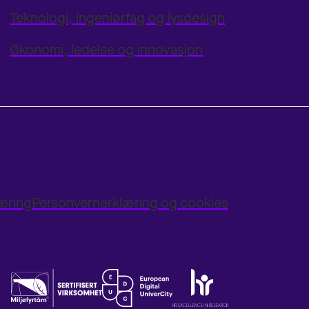
Teknologi, ingeniørfag og lysdesign
Økonomi, ledelse og innovasjon
læring
Personvernerklæring og cookies