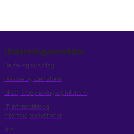
Utdanningsområder
Helse- og sosialfag
Historie og idéhistorie
Idrett, kroppsøving og friluftsliv
IT, informatikk og
informasjonssystemer
Jus