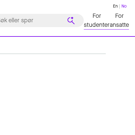
En
No
For
For
studenter
ansatte