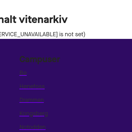
nalt vitenarkiv
Campuser
Bø
Hønefoss
Drammen
Kongsberg
Notodden