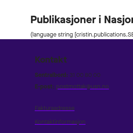
Publikasjoner i Nasjo
Kontakt
Sentralbord:
31 00 80 00
E-post:
postmottak@usn.no
Fakturaadresse
Kontaktinformasjon