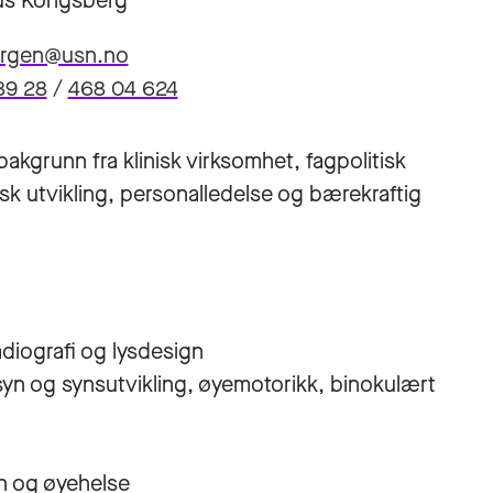
s Kongsberg
orgen@usn.no
89 28
/
468 04 624
akgrunn fra klinisk virksomhet, fagpolitisk
isk utvikling, personalledelse og bærekraftig
adiografi og lysdesign
yn og synsutvikling, øyemotorikk, binokulært
yn og øyehelse