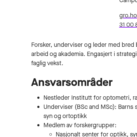
Campu
gro.h
31 00 
Forsker, underviser og leder med bred b
arbeid og akademia. Engasjert i strateg
faglig vekst.
Ansvarsområder
Nestleder Institutt for optometri, r
Underviser (BSc and MSc): Barns s
syn og ortoptikk
Medlem av forskergrupper:
Nasjonalt senter for optikk, s