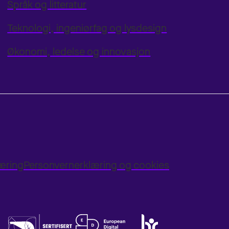
Språk og litteratur
Teknologi, ingeniørfag og lysdesign
Økonomi, ledelse og innovasjon
læring
Personvernerklæring og cookies