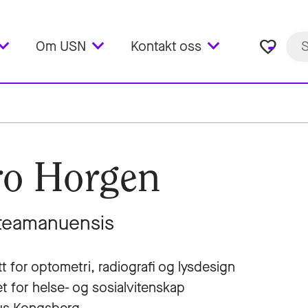
favorite_border
Om USN
Kontakt oss
o Horgen
teamanuensis
tt for optometri, radiografi og lysdesign
et for helse- og sosialvitenskap