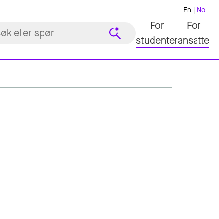
En
No
For
For
studenter
ansatte