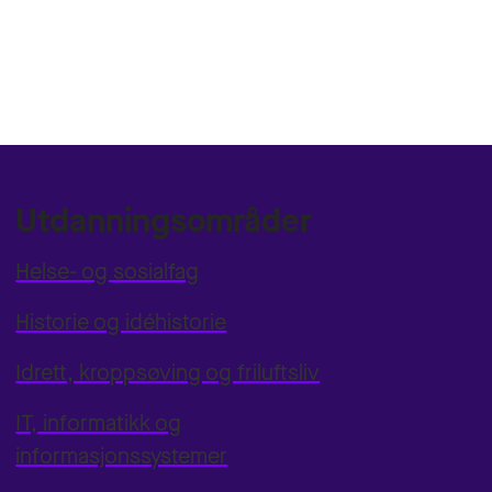
Utdanningsområder
Helse- og sosialfag
Historie og idéhistorie
Idrett, kroppsøving og friluftsliv
IT, informatikk og
informasjonssystemer