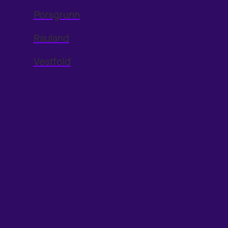
Porsgrunn
Rauland
Vestfold