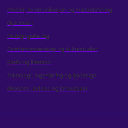
Medier, kommunikasjon og markedsføring
Optometri
Pedagogiske fag
Samfunnsvitenskap og kulturstudier
Språk og litteratur
Teknologi, ingeniørfag og lysdesign
Økonomi, ledelse og innovasjon