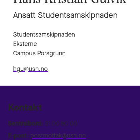
Ansatt Studentsamskipnaden
Studentsamskipnaden
Eksterne
Campus Porsgrunn
hgu@usn.no
Kontakt
Sentralbord:
31 00 80 00
E-post:
postmottak@usn.no