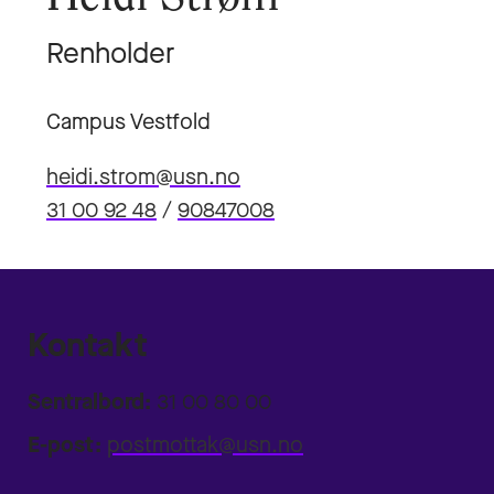
Renholder
Campus Vestfold
heidi.strom@usn.no
31 00 92 48
/
90847008
Kontakt
Sentralbord:
31 00 80 00
E-post:
postmottak@usn.no