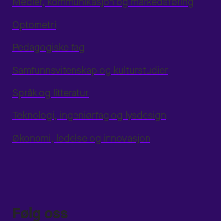
Medier, kommunikasjon og markedsføring
Optometri
Pedagogiske fag
Samfunnsvitenskap og kulturstudier
Språk og litteratur
Teknologi, ingeniørfag og lysdesign
Økonomi, ledelse og innovasjon
Følg oss