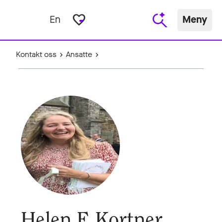
favorite_border
En
Meny
Kontakt oss
Ansatte
Helen E Kortner