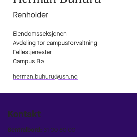
Renholder
Eiendomsseksjonen
Avdeling for campusforvaltning
Fellestjenester
Campus Bø
herman.buhuru@usn.no
Kontakt
Sentralbord:
31 00 80 00