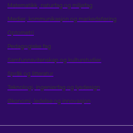
Matematikk, naturfag og miljøfag
Medier, kommunikasjon og markedsføring
Optometri
Pedagogiske fag
Samfunnsvitenskap og kulturstudier
Språk og litteratur
Teknologi, ingeniørfag og lysdesign
Økonomi, ledelse og innovasjon