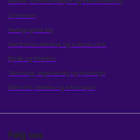
Medier, kommunikasjon og markedsføring
Optometri
Pedagogiske fag
Samfunnsvitenskap og kulturstudier
Språk og litteratur
Teknologi, ingeniørfag og lysdesign
Økonomi, ledelse og innovasjon
Følg oss