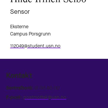
Sensor
Eksterne
Campus Porsgrunn
112049@student.usn.no
Kontakt
Sentralbord:
31 00 80 00
E-post:
postmottak@usn.no