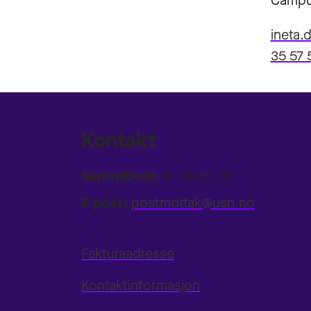
Campu
ineta
35 57 
Kontakt
Sentralbord:
31 00 80 00
E-post:
postmottak@usn.no
Fakturaadresse
Kontaktinformasjon