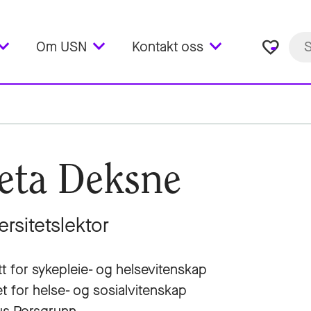
favorite_border
Om USN
Kontakt oss
eta Deksne
ersitetslektor
utt for sykepleie- og helsevitenskap
et for helse- og sosialvitenskap