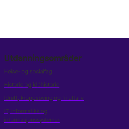
Utdanningsområder
Helse- og sosialfag
Historie og idéhistorie
Idrett, kroppsøving og friluftsliv
IT, informatikk og
informasjonssystemer