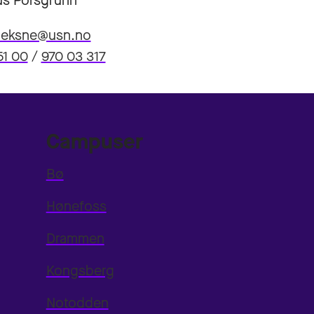
s Porsgrunn
.deksne@usn.no
51 00
/
970 03 317
Campuser
Bø
Hønefoss
Drammen
Kongsberg
Notodden