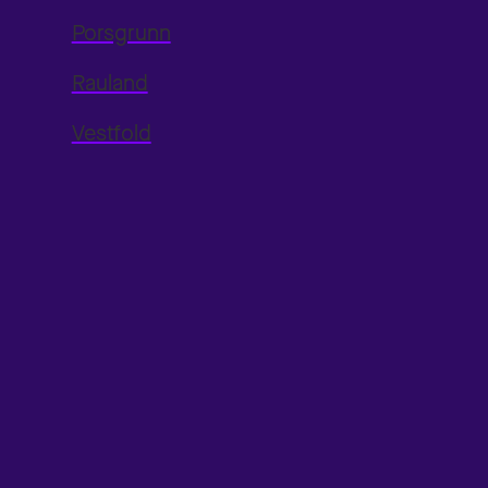
Porsgrunn
Rauland
Vestfold