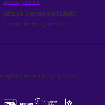
Språk og litteratur
Teknologi, ingeniørfag og lysdesign
Økonomi, ledelse og innovasjon
læring
Personvernerklæring og cookies