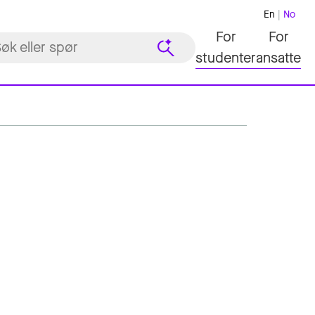
En
No
For
For
studenter
ansatte