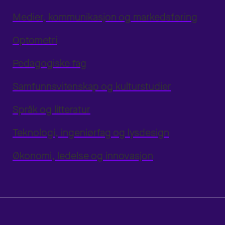
Medier, kommunikasjon og markedsføring
Optometri
Pedagogiske fag
Samfunnsvitenskap og kulturstudier
Språk og litteratur
Teknologi, ingeniørfag og lysdesign
Økonomi, ledelse og innovasjon