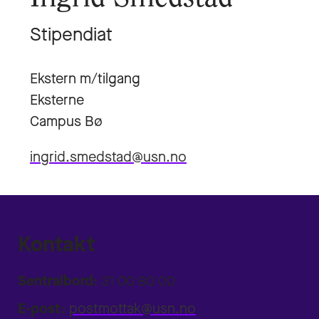
Stipendiat
Ekstern m/tilgang
Eksterne
Campus Bø
ingrid.smedstad@usn.no
Kontakt
Sentralbord:
31 00 80 00
E-post:
postmottak@usn.no