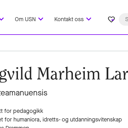
favorite_border
Om USN
Kontakt oss
gvild Marheim La
teamanuensis
utt for pedagogikk
et for humaniora, idretts- og utdanningsvitenskap