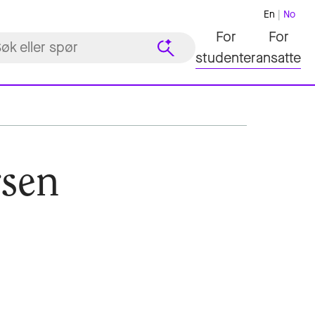
En
No
For
For
studenter
ansatte
rsen