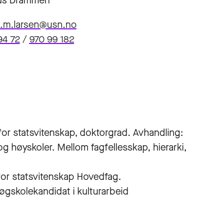
s Drammen
d.m.larsen@usn.no
94 72
/
970 99 182
t for statsvitenskap, doktorgrad. Avhandling:
og høyskoler. Mellom fagfellesskap, hierarki,
t for statsvitenskap Hovedfag.
høgskolekandidat i kulturarbeid