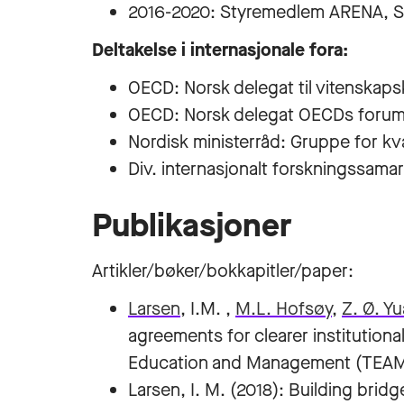
2016-2020: Styremedlem ARENA, Se
Deltakelse i internasjonale fora:
OECD: Norsk delegat til vitenska
OECD: Norsk delegat OECDs forum 
Nordisk ministerråd: Gruppe for kva
Div. internasjonalt forskningssama
Publikasjoner
Artikler/bøker/bokkapitler/paper:
Larsen
, I.M. ,
M.L. Hofsøy
,
Z. Ø. Y
agreements for clearer institutional 
Education and Management (TEAM)
Larsen, I. M. (2018): Building brid