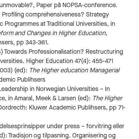
e unmovable?, Paper på NOPSA-conference.
): Profiling comprehensiveness? Strategy
c Programmes at Traditional Universities, in
form and Changes in Higher Education,
sers, pp 343-361.
4) Towards Professionalisation? Restructuring
versities. Higher Education 47(4): 455-471
2003) (ed):
The Higher education Managerial
demic Publihsers
Leadership in Norwegian Universities – In
, in Amaral, Meek & Larsen (ed):
The Higher
Dordrecth: Kluwer Academic Publihsers, pp 71-
edelsesprinsipper under press – forvitring eller
d): Tradisjon og tilpasning. Organisering og