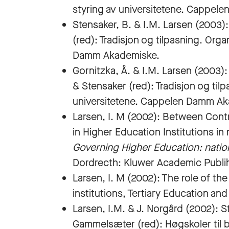
styring av universitetene. Cappel
Stensaker, B. & I.M. Larsen (2003): 
(red): Tradisjon og tilpasning. Org
Damm Akademiske.
Gornitzka, Å. & I.M. Larsen (2003): 
& Stensaker (red): Tradisjon og til
universitetene. Cappelen Damm Ak
Larsen, I. M (2002): Between Contr
in Higher Education Institutions in
Governing Higher Education: nation
Dordrecth: Kluwer Academic Publih
Larsen, I. M (2002): The role of th
institutions, Tertiary Education an
Larsen, I.M. & J. Norgård (2002): St
Gammelsæter (red): Høgskoler til b