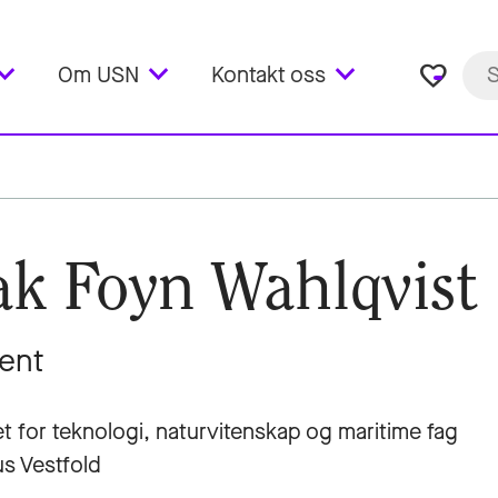
favorite_border
Om USN
Kontakt oss
ak Foyn Wahlqvist
ent
et for teknologi, naturvitenskap og maritime fag
s Vestfold