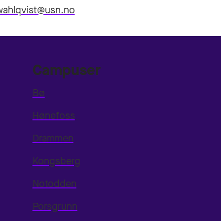
.wahlqvist@usn.no
Campuser
Bø
Hønefoss
Drammen
Kongsberg
Notodden
Porsgrunn