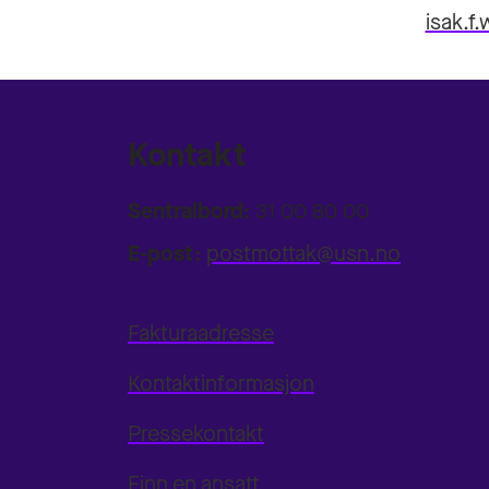
isak.f
Kontakt
Sentralbord:
31 00 80 00
E-post:
postmottak@usn.no
Fakturaadresse
Kontaktinformasjon
Pressekontakt
Finn en ansatt