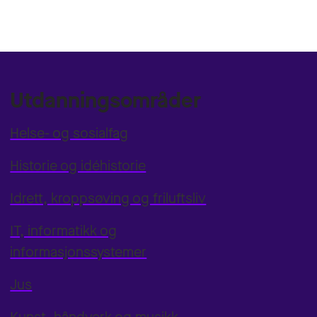
Utdanningsområder
Helse- og sosialfag
Historie og idéhistorie
Idrett, kroppsøving og friluftsliv
IT, informatikk og
informasjonssystemer
Jus