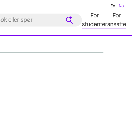
En
No
For
For
studenter
ansatte