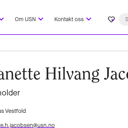
favorite_border
Om USN
Kontakt oss
anette Hilvang Ja
older
s Vestfold
te.h.jacobsen@usn.no