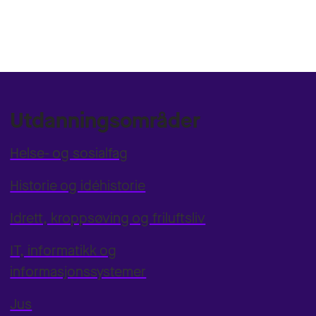
Utdanningsområder
Helse- og sosialfag
Historie og idéhistorie
Idrett, kroppsøving og friluftsliv
IT, informatikk og
informasjonssystemer
Jus