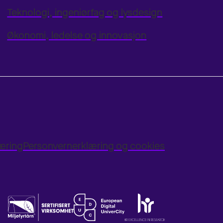
Teknologi, ingeniørfag og lysdesign
Økonomi, ledelse og innovasjon
læring
Personvernerklæring og cookies