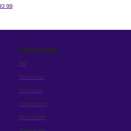
93 99
Campuser
Bø
Hønefoss
Drammen
Kongsberg
Notodden
Porsgrunn