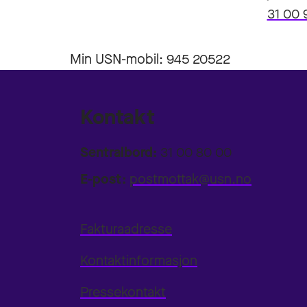
31 00 
Min USN-mobil: 945 20522
Kontakt
Sentralbord:
31 00 80 00
E-post:
postmottak@usn.no
Fakturaadresse
Kontaktinformasjon
Pressekontakt