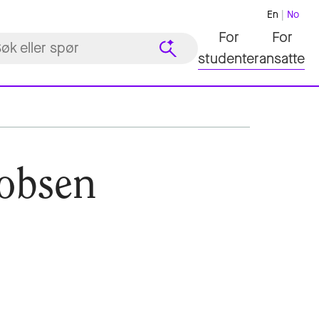
En
No
For
For
studenter
ansatte
cobsen