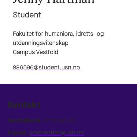
Student
Fakultet for humaniora, idretts- og
utdanningsvitenskap
Campus Vestfold
886596@student.usn.no
Kontakt
Sentralbord:
31 00 80 00
E-post:
postmottak@usn.no