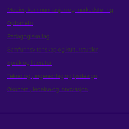
Medier, kommunikasjon og markedsføring
Optometri
Pedagogiske fag
Samfunnsvitenskap og kulturstudier
Språk og litteratur
Teknologi, ingeniørfag og lysdesign
Økonomi, ledelse og innovasjon