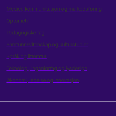
Medier, kommunikasjon og markedsføring
Optometri
Pedagogiske fag
Samfunnsvitenskap og kulturstudier
Språk og litteratur
Teknologi, ingeniørfag og lysdesign
Økonomi, ledelse og innovasjon