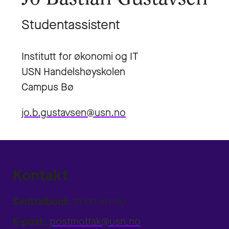
Studentassistent
Institutt for økonomi og IT
USN Handelshøyskolen
Campus Bø
jo.b.gustavsen@usn.no
Kontakt
Sentralbord:
31 00 80 00
E-post:
postmottak@usn.no