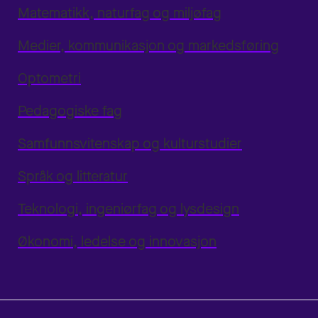
Matematikk, naturfag og miljøfag
Medier, kommunikasjon og markedsføring
Optometri
Pedagogiske fag
Samfunnsvitenskap og kulturstudier
Språk og litteratur
Teknologi, ingeniørfag og lysdesign
Økonomi, ledelse og innovasjon