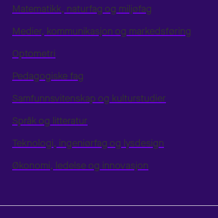
Matematikk, naturfag og miljøfag
Medier, kommunikasjon og markedsføring
Optometri
Pedagogiske fag
Samfunnsvitenskap og kulturstudier
Språk og litteratur
Teknologi, ingeniørfag og lysdesign
Økonomi, ledelse og innovasjon