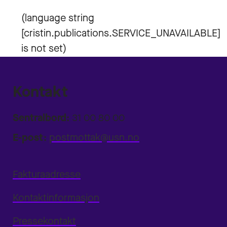
Kontakt
Sentralbord:
31 00 80 00
E-post:
postmottak@usn.no
Fakturaadresse
Kontaktinformasjon
Pressekontakt