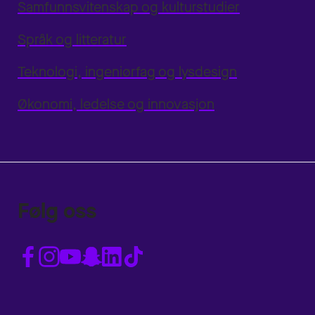
Samfunnsvitenskap og kulturstudier
Språk og litteratur
Teknologi, ingeniørfag og lysdesign
Økonomi, ledelse og innovasjon
Følg oss