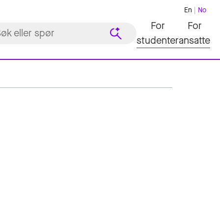
En
No
For
For
studenter
ansatte