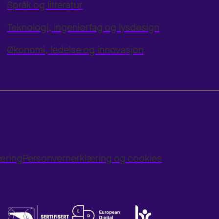
Språk og litteratur
Teknologi, ingeniørfag og lysdesign
Økonomi, ledelse og innovasjon
læring
Personvernerklæring og cookies