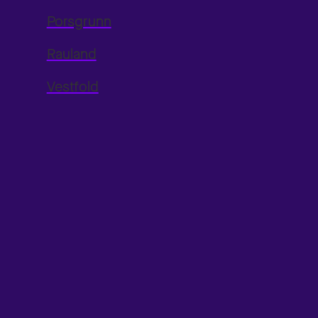
Porsgrunn
Rauland
Vestfold