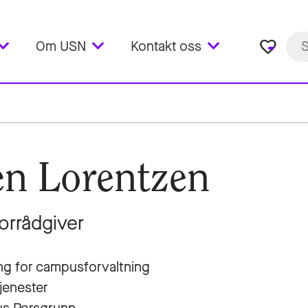
favorite_border
Om USN
Kontakt oss
n Lorentzen
orrådgiver
ng for campusforvaltning
tjenester