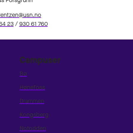
s Porsgrunn
orentzen@usn.no
64 23
/
930 61 760
Campuser
Bø
Hønefoss
Drammen
Kongsberg
Notodden