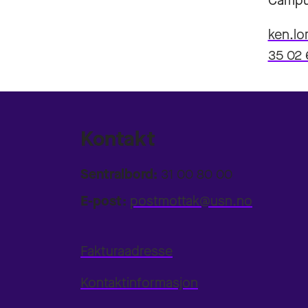
Campu
ken.l
35 02 
Kontakt
Sentralbord:
31 00 80 00
E-post:
postmottak@usn.no
Fakturaadresse
Kontaktinformasjon