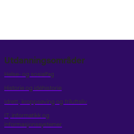
Utdanningsområder
Helse- og sosialfag
Historie og idéhistorie
Idrett, kroppsøving og friluftsliv
IT, informatikk og
informasjonssystemer