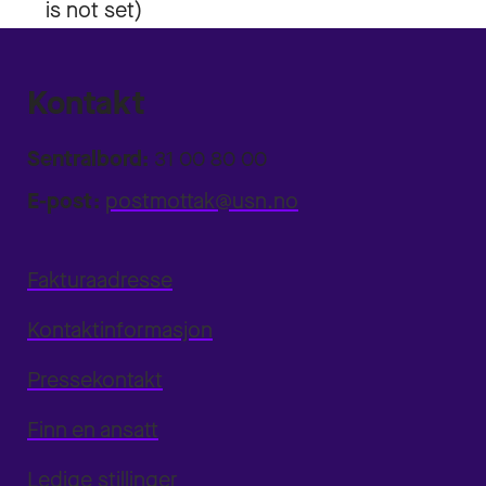
Kontakt
Sentralbord:
31 00 80 00
E-post:
postmottak@usn.no
Fakturaadresse
Kontaktinformasjon
Pressekontakt
Finn en ansatt
Ledige stillinger