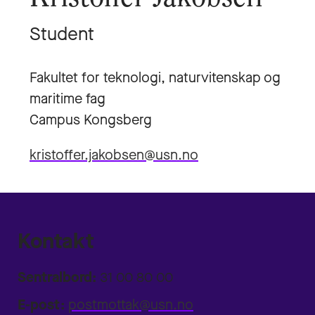
Student
Fakultet for teknologi, naturvitenskap og
maritime fag
Campus Kongsberg
kristoffer.jakobsen@usn.no
Kontakt
Sentralbord:
31 00 80 00
E-post:
postmottak@usn.no