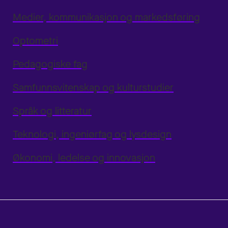
Medier, kommunikasjon og markedsføring
Optometri
Pedagogiske fag
Samfunnsvitenskap og kulturstudier
Språk og litteratur
Teknologi, ingeniørfag og lysdesign
Økonomi, ledelse og innovasjon