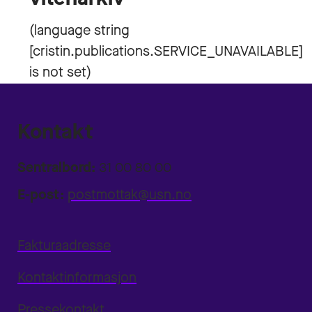
Kontakt
Sentralbord:
31 00 80 00
E-post:
postmottak@usn.no
Fakturaadresse
Kontaktinformasjon
Pressekontakt