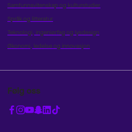
Samfunnsvitenskap og kulturstudier
Språk og litteratur
Teknologi, ingeniørfag og lysdesign
Økonomi, ledelse og innovasjon
Følg oss