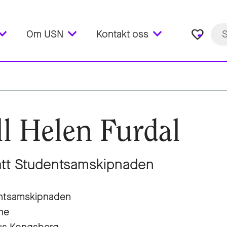
favorite_border
Om USN
Kontakt oss
ll Helen Furdal
tt Studentsamskipnaden
ntsamskipnaden
ne