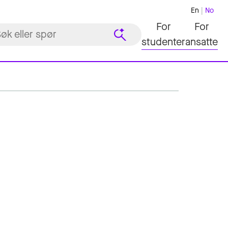
En
No
For
For
studenter
ansatte