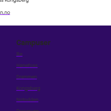
s Kongsberg
sn.no
Campuser
Bø
Hønefoss
Drammen
Kongsberg
Notodden