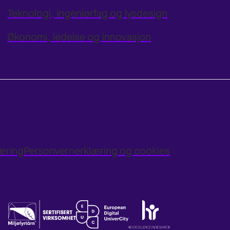
Teknologi, ingeniørfag og lysdesign
Økonomi, ledelse og innovasjon
læring
Personvernerklæring og cookies