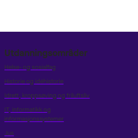
Utdanningsområder
Helse- og sosialfag
Historie og idéhistorie
Idrett, kroppsøving og friluftsliv
IT, informatikk og
informasjonssystemer
Jus