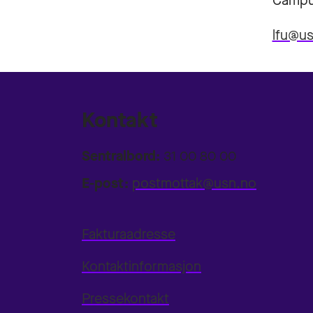
Campu
lfu@u
Kontakt
Sentralbord:
31 00 80 00
E-post:
postmottak@usn.no
Fakturaadresse
Kontaktinformasjon
Pressekontakt