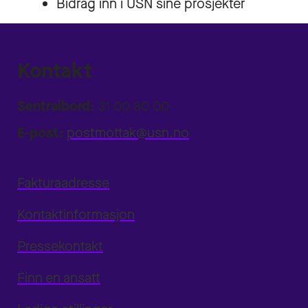
Bidrag inn i USN sine prosjekter
Kontakt
Sentralbord:
31 00 80 00
E-post:
postmottak@usn.no
Fakturaadresse
Kontaktinformasjon
Pressekontakt
Finn en ansatt