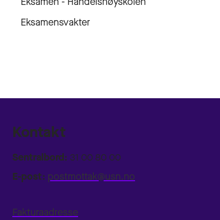
Eksamen - Handelshøyskolen
Eksamensvakter
Kontakt
Sentralbord:
31 00 80 00
E-post:
postmottak@usn.no
Fakturaadresse