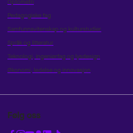
Optometri
Pedagogiske fag
Samfunnsvitenskap og kulturstudier
Språk og litteratur
Teknologi, ingeniørfag og lysdesign
Økonomi, ledelse og innovasjon
Følg oss