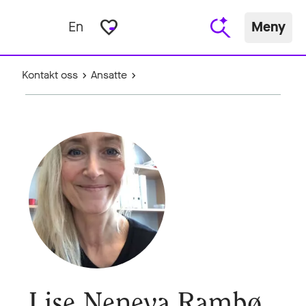
favorite_border
En
Meny
Kontakt oss
Ansatte
Lise Neneva Rambø