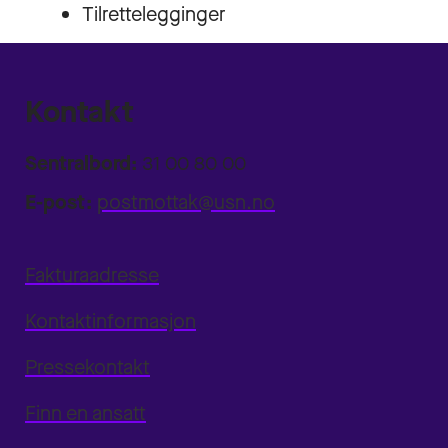
Tilrettelegginger
Kontakt
Sentralbord:
31 00 80 00
E-post:
postmottak@usn.no
Fakturaadresse
Kontaktinformasjon
Pressekontakt
Finn en ansatt