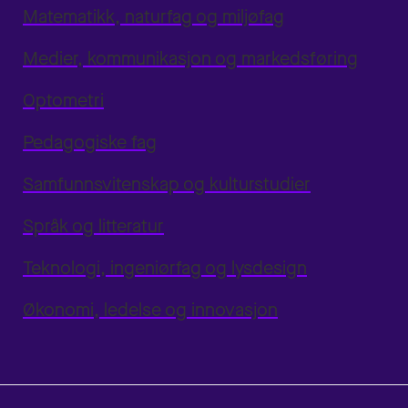
Matematikk, naturfag og miljøfag
Medier, kommunikasjon og markedsføring
Optometri
Pedagogiske fag
Samfunnsvitenskap og kulturstudier
Språk og litteratur
Teknologi, ingeniørfag og lysdesign
Økonomi, ledelse og innovasjon