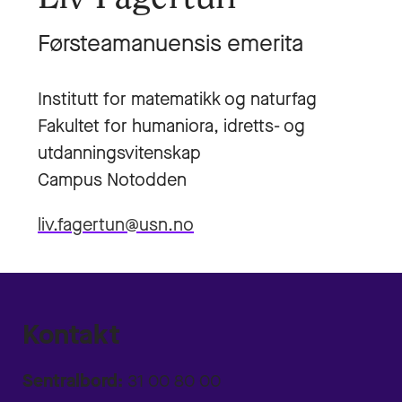
Førsteamanuensis emerita
Institutt for matematikk og naturfag
Fakultet for humaniora, idretts- og
utdanningsvitenskap
Campus Notodden
liv.fagertun@usn.no
Kontakt
Sentralbord:
31 00 80 00