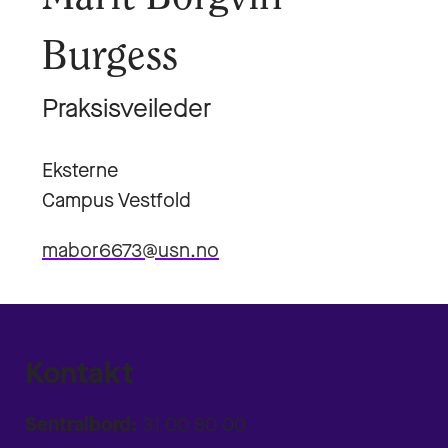
Burgess
Praksisveileder
Eksterne
Campus Vestfold
mabor6673@usn.no
Kontakt
Sentralbord:
31 00 80 00