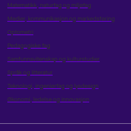
Matematikk, naturfag og miljøfag
Medier, kommunikasjon og markedsføring
Optometri
Pedagogiske fag
Samfunnsvitenskap og kulturstudier
Språk og litteratur
Teknologi, ingeniørfag og lysdesign
Økonomi, ledelse og innovasjon