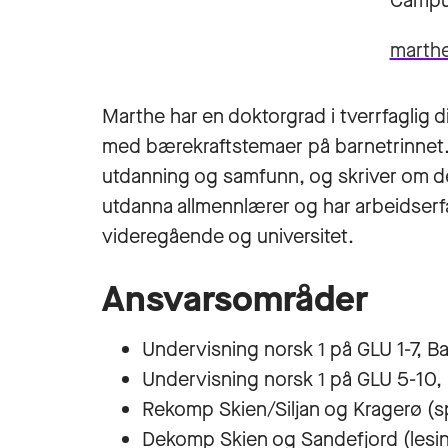
Campu
marth
Marthe har en doktorgrad i tverrfaglig d
med bærekraftstemaer på barnetrinnet. 
utdanning og samfunn, og skriver om de
utdanna allmennlærer og har arbeidser
videregående og universitet.
Ansvarsområder
Undervisning norsk 1 på GLU 1-7, B
Undervisning norsk 1 på GLU 5-10
Rekomp Skien/Siljan og Kragerø (sp
Dekomp Skien og Sandefjord (lesin