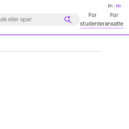
En
No
For
For
studenter
ansatte