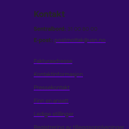
Kontakt
Sentralbord:
31 00 80 00
E-post:
postmottak@usn.no
Fakturaadresse
Kontaktinformasjon
Pressekontakt
Finn en ansatt
Ledige stillinger
Registrering av tilleggsopplysninger