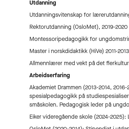
Utdanning
Utdanningsvitenskap for lærerutdannin
Rektorutdanning (OsloMet), 2019-2020
Montessoripedagogikk for ungdomstrin
Master i norskdidaktikk (HiVe) 2011-2013
Allmennlærer med vekt på det flerkultur
Arbeidserfaring
Akademiet Drammen (2013-2014, 2016-20
spesialpedagogikk på studiespesialiser
småskolen. Pedagogisk leder på ungd
Eiker videregående skole (2024-2025): L
OsloMet (2020-2014): Stipendiat i utda