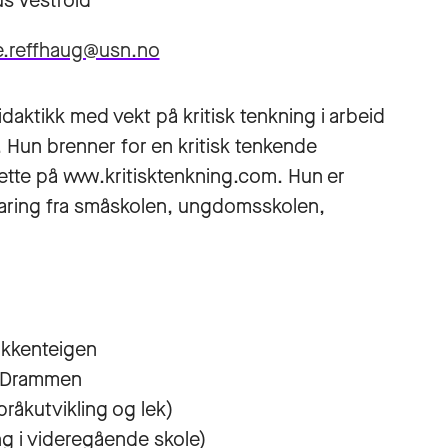
s Vestfold
e.reffhaug@usn.no
idaktikk med vekt på kritisk tenkning i arbeid
Hun brenner for en kritisk tenkende
tte på www.kritisktenkning.com. Hun er
faring fra småskolen, ungdomsskolen,
akkenteigen
, Drammen
råkutvikling og lek)
g i videregående skole)