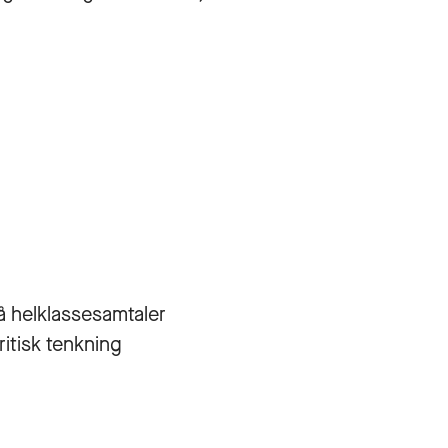
å helklassesamtaler
itisk tenkning