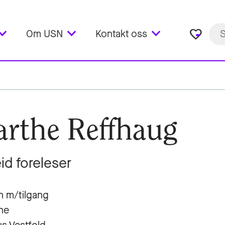
favorite_border
Om USN
Kontakt oss
rthe Reffhaug
eid foreleser
n m/tilgang
ne