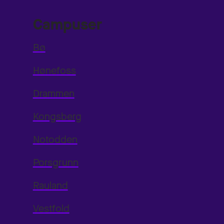
Campuser
Bø
Hønefoss
Drammen
Kongsberg
Notodden
Porsgrunn
Rauland
Vestfold