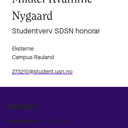
Nygaard
Studentverv SDSN honorar
Eksterne
Campus Rauland
273210@student.usn.no
Kontakt
Sentralbord:
31 00 80 00