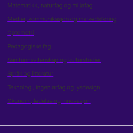
Matematikk, naturfag og miljøfag
Medier, kommunikasjon og markedsføring
Optometri
Pedagogiske fag
Samfunnsvitenskap og kulturstudier
Språk og litteratur
Teknologi, ingeniørfag og lysdesign
Økonomi, ledelse og innovasjon