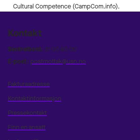
Cultural Competence (CampCom.info).
Kontakt
Sentralbord:
31 00 80 00
E-post:
postmottak@usn.no
Fakturaadresse
Kontaktinformasjon
Pressekontakt
Finn en ansatt