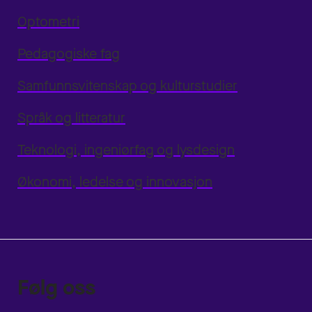
Optometri
Pedagogiske fag
Samfunnsvitenskap og kulturstudier
Språk og litteratur
Teknologi, ingeniørfag og lysdesign
Økonomi, ledelse og innovasjon
Følg oss