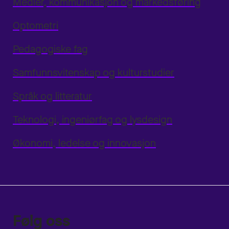
Medier, kommunikasjon og markedsføring
Optometri
Pedagogiske fag
Samfunnsvitenskap og kulturstudier
Språk og litteratur
Teknologi, ingeniørfag og lysdesign
Økonomi, ledelse og innovasjon
Følg oss