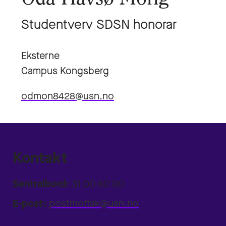
Studentverv SDSN honorar
Eksterne
Campus Kongsberg
odmon8428@usn.no
Kontakt
Sentralbord:
31 00 80 00
E-post:
postmottak@usn.no