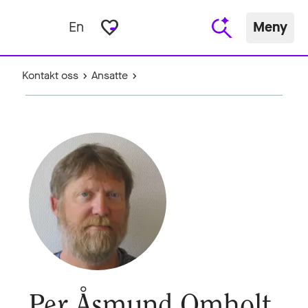
favorite_border
En
Meny
Kontakt oss
Ansatte
Per Åsmund Omholt