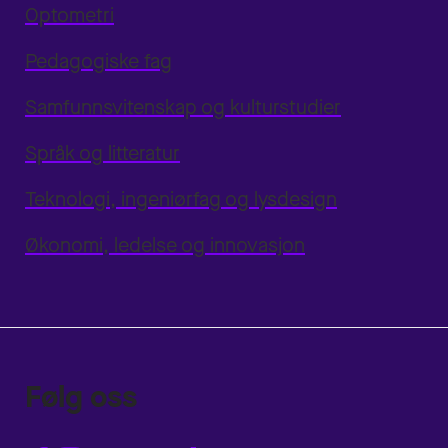
Optometri
Pedagogiske fag
Samfunnsvitenskap og kulturstudier
Språk og litteratur
Teknologi, ingeniørfag og lysdesign
Økonomi, ledelse og innovasjon
Følg oss