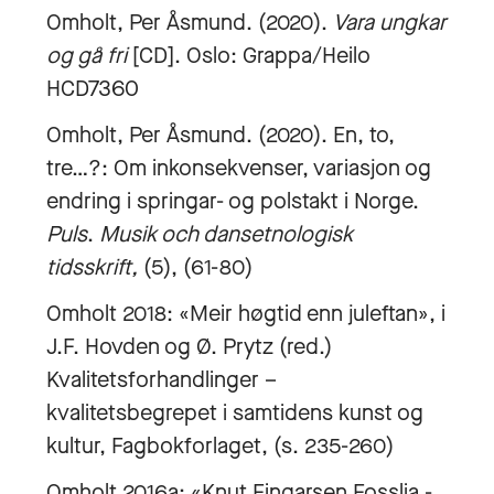
Omholt, Per Åsmund. (2020).
Vara ungkar
og gå fri
[CD]. Oslo: Grappa/Heilo
HCD7360
Omholt, Per Åsmund. (2020). En, to,
tre…?: Om inkonsekvenser, variasjon og
endring i springar- og polstakt i Norge.
Puls
.
Musik och dansetnologisk
tidsskrift,
(5), (61-80)
Omholt 2018: «Meir høgtid enn juleftan», i
J.F. Hovden og Ø. Prytz (red.)
Kvalitetsforhandlinger –
kvalitetsbegrepet i samtidens kunst og
kultur, Fagbokforlaget, (s. 235-260)
Omholt 2016a: «Knut Fingarsen Fosslia -