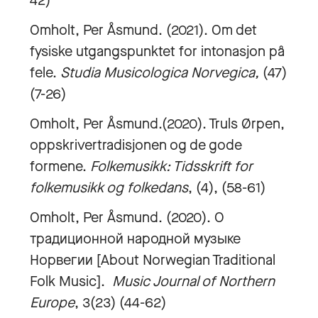
42)
Omholt, Per Åsmund. (2021). Om det
fysiske utgangspunktet for intonasjon på
fele.
Studia Musicologica Norvegica,
(47)
(7-26)
Omholt, Per Åsmund.(2020). Truls Ørpen,
oppskrivertradisjonen og de gode
formene.
Folkemusikk: Tidsskrift for
folkemusikk og folkedans
, (4), (58-61)
Omholt, Per Åsmund. (2020). О
традиционной народной музыке
Норвегии [About Norwegian Traditional
Folk Music].
Music Journal of Northern
Europe
, 3(23) (44-62)