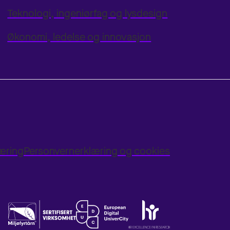
Teknologi, ingeniørfag og lysdesign
Økonomi, ledelse og innovasjon
læring
Personvernerklæring og cookies