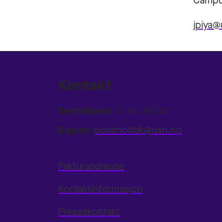
Campu
jpiya@
Kontakt
Sentralbord:
31 00 80 00
E-post:
postmottak@usn.no
Fakturaadresse
Kontaktinformasjon
Pressekontakt