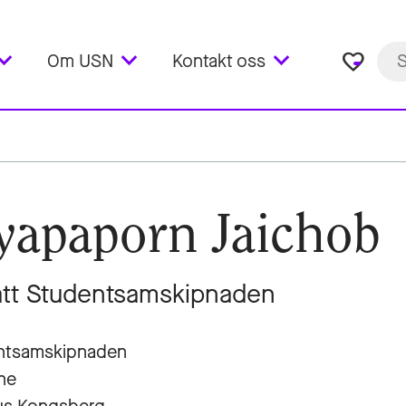
favorite_border
Om USN
Kontakt oss
yapaporn Jaichob
tt Studentsamskipnaden
ntsamskipnaden
ne