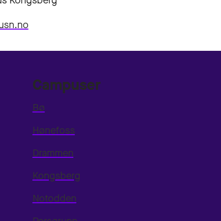
s Kongsberg
usn.no
Campuser
Bø
Hønefoss
Drammen
Kongsberg
Notodden