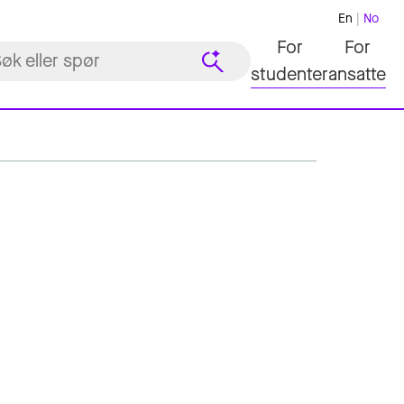
En
No
For
For
studenter
ansatte