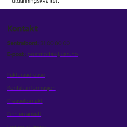
utdanningskvalitet.
Kontakt
Sentralbord:
31 00 80 00
E-post:
postmottak@usn.no
Fakturaadresse
Kontaktinformasjon
Pressekontakt
Finn en ansatt