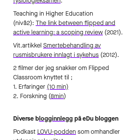
fysiologieksamen
.
Teaching in Higher Education
(nivå2):
The link between flipped and
active learning: a scoping review
(2021).
Vit.artikkel
Smertebehandling av
rusmisbrukere innlagt i sykehus
(2012).
2 filmer der jeg snakker om Flipped
Classroom knyttet til ;
1. Erfaringer
(10 min)
2. Forskning (
8min
)
Diverse b
logginnlegg
på eDu bloggen
Podkast
LOVU-podden
som omhandler