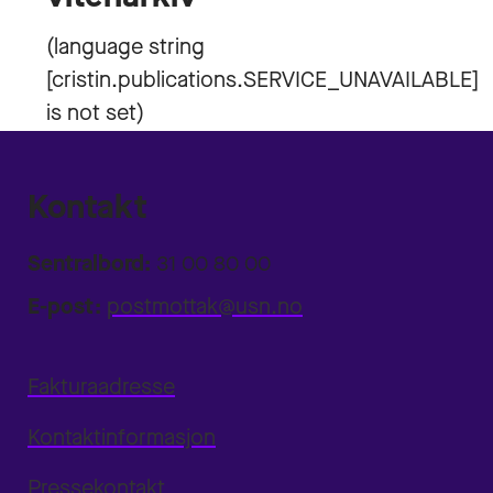
Kontakt
Sentralbord:
31 00 80 00
E-post:
postmottak@usn.no
Fakturaadresse
Kontaktinformasjon
Pressekontakt