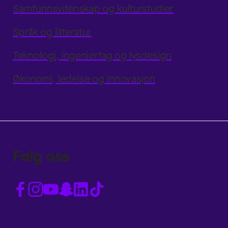
Samfunnsvitenskap og kulturstudier
Språk og litteratur
Teknologi, ingeniørfag og lysdesign
Økonomi, ledelse og innovasjon
Følg oss