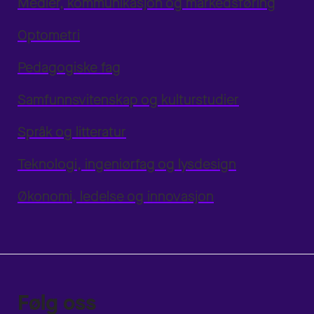
Medier, kommunikasjon og markedsføring
Optometri
Pedagogiske fag
Samfunnsvitenskap og kulturstudier
Språk og litteratur
Teknologi, ingeniørfag og lysdesign
Økonomi, ledelse og innovasjon
Følg oss