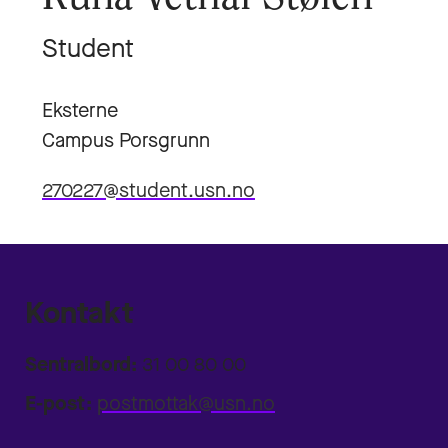
Student
Eksterne
Campus Porsgrunn
270227@student.usn.no
Kontakt
Sentralbord:
31 00 80 00
E-post:
postmottak@usn.no