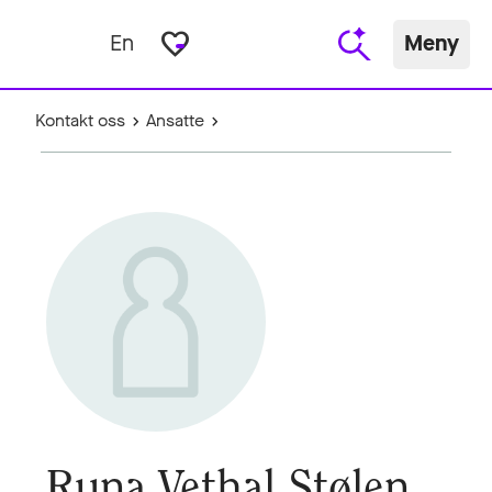
favorite_border
En
Meny
Kontakt oss
Ansatte
Runa Vethal Stølen