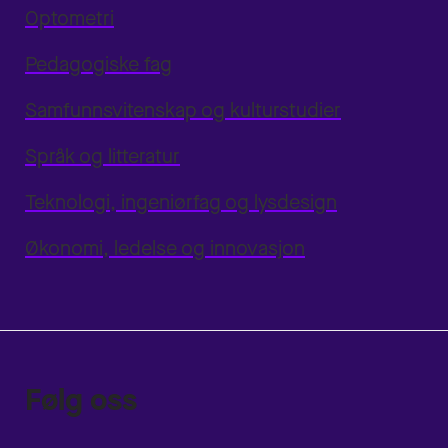
Optometri
Pedagogiske fag
Samfunnsvitenskap og kulturstudier
Språk og litteratur
Teknologi, ingeniørfag og lysdesign
Økonomi, ledelse og innovasjon
Følg oss