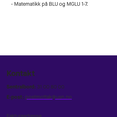
- Matematikk på BLU og MGLU 1-7.
Kontakt
Sentralbord:
31 00 80 00
E-post:
postmottak@usn.no
Fakturaadresse