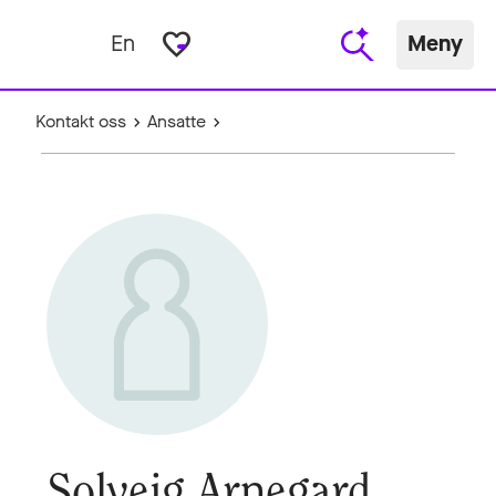
favorite_border
En
Meny
Kontakt oss
Ansatte
Solveig Arnegard