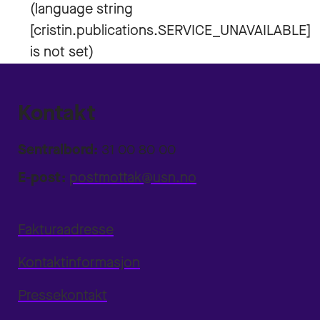
Kontakt
Sentralbord:
31 00 80 00
E-post:
postmottak@usn.no
Fakturaadresse
Kontaktinformasjon
Pressekontakt