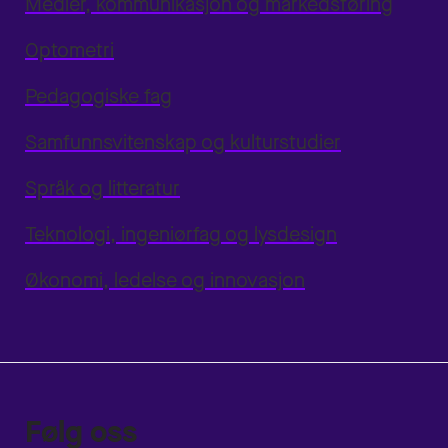
Medier, kommunikasjon og markedsføring
Optometri
Pedagogiske fag
Samfunnsvitenskap og kulturstudier
Språk og litteratur
Teknologi, ingeniørfag og lysdesign
Økonomi, ledelse og innovasjon
Følg oss