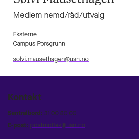
Medlem nemd/råd/utvalg
Eksterne
Campus Porsgrunn
solvi.mausethagen@usn.no
Kontakt
Sentralbord:
31 00 80 00
E-post:
postmottak@usn.no