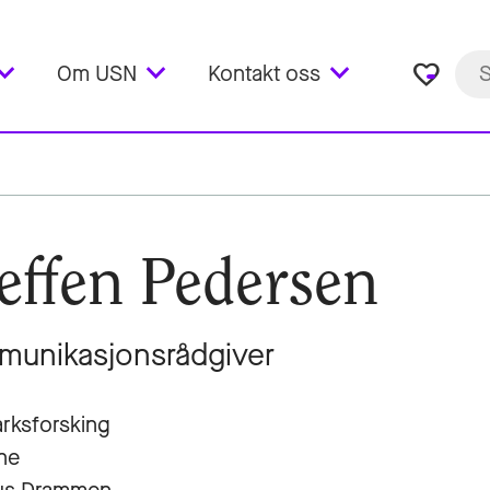
favorite_border
Om USN
Kontakt oss
effen Pedersen
unikasjonsrådgiver
rksforsking
ne