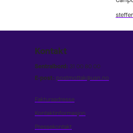
Campu
steff
Kontakt
Sentralbord:
31 00 80 00
E-post:
postmottak@usn.no
Fakturaadresse
Kontaktinformasjon
Pressekontakt