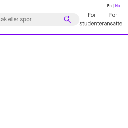
En
No
For
For
studenter
ansatte