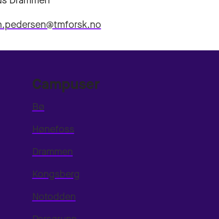
s Drammen
en.pedersen@tmforsk.no
Campuser
Bø
Hønefoss
Drammen
Kongsberg
Notodden