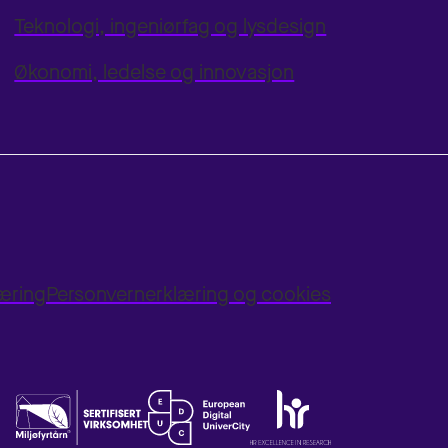
Teknologi, ingeniørfag og lysdesign
Økonomi, ledelse og innovasjon
læring
Personvernerklæring og cookies