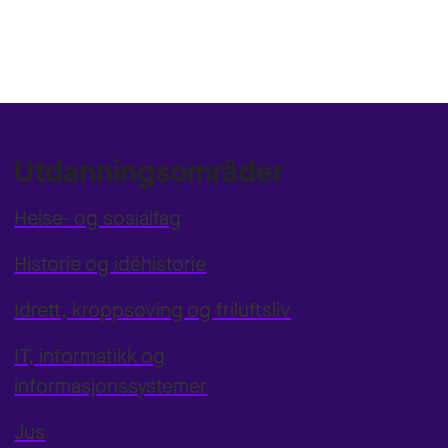
Utdanningsområder
Helse- og sosialfag
Historie og idéhistorie
Idrett, kroppsøving og friluftsliv
IT, informatikk og
informasjonssystemer
Jus