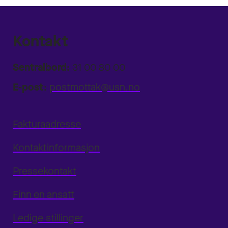
Kontakt
Sentralbord:
31 00 80 00
E-post:
postmottak@usn.no
Fakturaadresse
Kontaktinformasjon
Pressekontakt
Finn en ansatt
Ledige stillinger