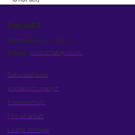
Kontakt
Sentralbord:
31 00 80 00
E-post:
postmottak@usn.no
Fakturaadresse
Kontaktinformasjon
Pressekontakt
Finn en ansatt
Ledige stillinger