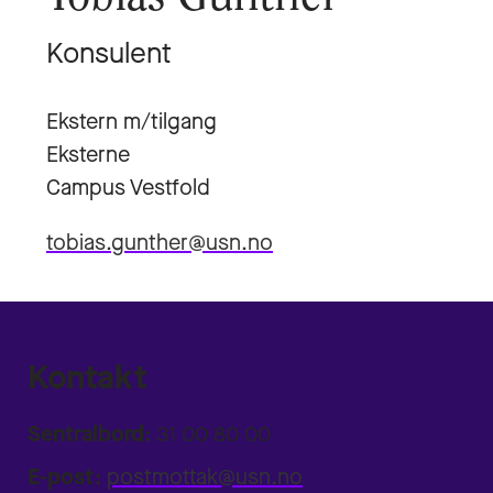
Konsulent
Ekstern m/tilgang
Eksterne
Campus Vestfold
tobias.gunther@usn.no
Kontakt
Sentralbord:
31 00 80 00
E-post:
postmottak@usn.no