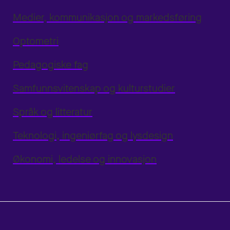
Medier, kommunikasjon og markedsføring
Optometri
Pedagogiske fag
Samfunnsvitenskap og kulturstudier
Språk og litteratur
Teknologi, ingeniørfag og lysdesign
Økonomi, ledelse og innovasjon