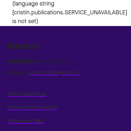
Kontakt
Sentralbord:
31 00 80 00
E-post:
postmottak@usn.no
Fakturaadresse
Kontaktinformasjon
Pressekontakt