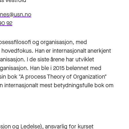
s Vestfold
ernes@usn.no
90 92
osessfilosofi og organisasjon, med
 hovedfokus. Han er internasjonalt anerkjent
nisasjon. I de siste årene har utviklet
rganisasjon. Han ble i 2015 belønnet med
sin bok "A process Theory of Organization"
den internasjonalt mest betydningsfulle bok om
sjon og Ledelse), ansvarlig for kurset