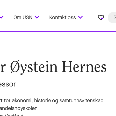
favorite_border
Om USN
Kontakt oss
r Øystein Hernes
essor
utt for økonomi, historie og samfunnsvitenskap
andelshøyskolen