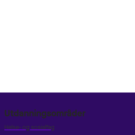
Utdanningsområder
Helse- og sosialfag