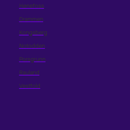
Hønefoss
Drammen
Kongsberg
Notodden
Porsgrunn
Rauland
Vestfold