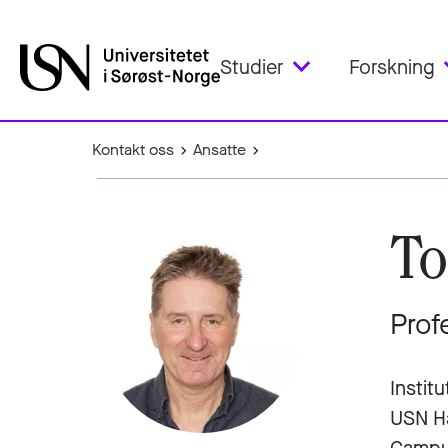
Studier
Forskning
Kontakt oss
Ansatte
To
Prof
Instit
USN H