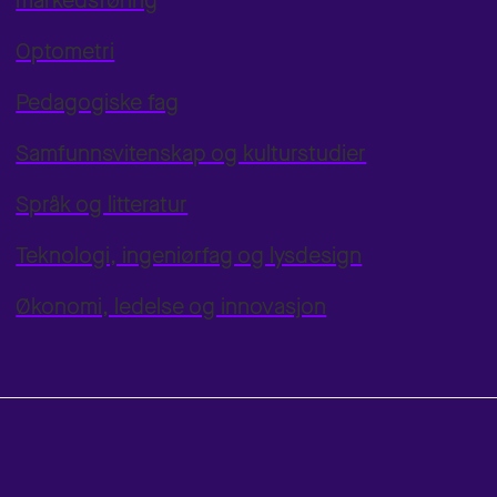
markedsføring
Optometri
Pedagogiske fag
Samfunnsvitenskap og kulturstudier
Språk og litteratur
Teknologi, ingeniørfag og lysdesign
Økonomi, ledelse og innovasjon