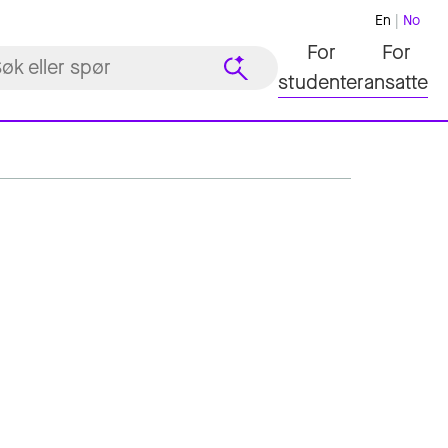
En
No
For
For
studenter
ansatte