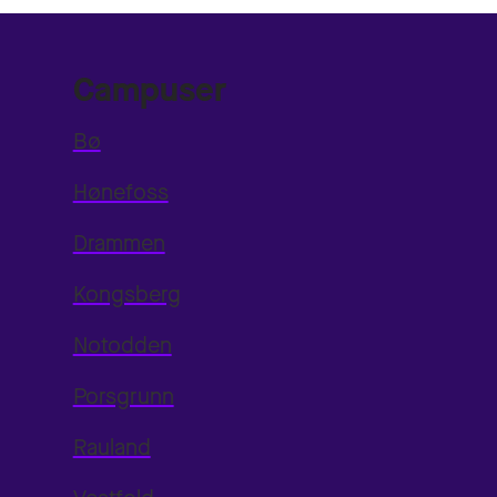
Campuser
Bø
Hønefoss
Drammen
Kongsberg
Notodden
Porsgrunn
Rauland