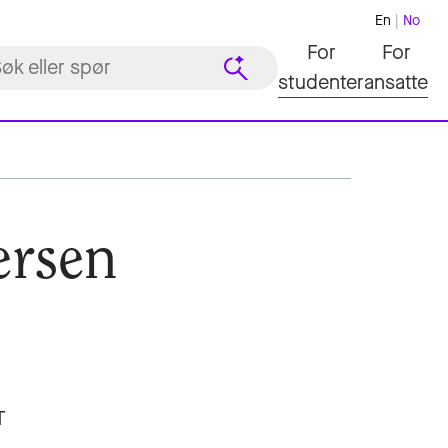
En
No
For
For
studenter
ansatte
ersen
T