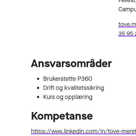
Felles
Campu
tove.m
35 95 
Ansvarsområder
Brukerstøtte P360
Drift og kvalitetssikring
Kurs og opplæring
Kompetanse
https://www.linkedin.com/in/tove-mere