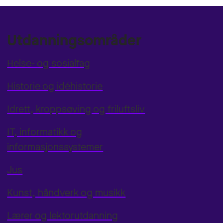
Utdanningsområder
Helse- og sosialfag
Historie og idéhistorie
Idrett, kroppsøving og friluftsliv
IT, informatikk og
informasjonssystemer
Jus
Kunst, håndverk og musikk
Lærer og lektorutdanning