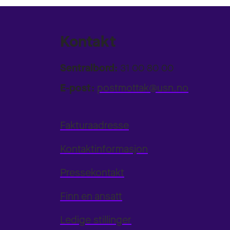
Kontakt
Sentralbord:
31 00 80 00
E-post:
postmottak@usn.no
Fakturaadresse
Kontaktinformasjon
Pressekontakt
Finn en ansatt
Ledige stillinger