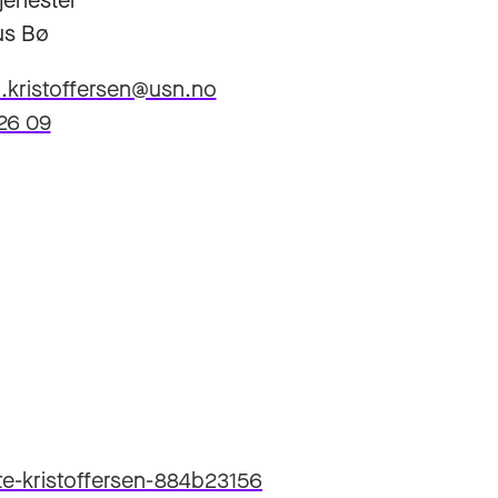
tjenester
s Bø
.kristoffersen@usn.no
26 09
te-kristoffersen-884b23156