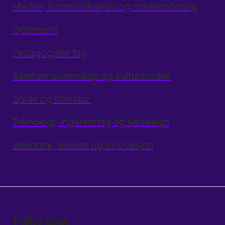
Medier, kommunikasjon og markedsføring
Optometri
Pedagogiske fag
Samfunnsvitenskap og kulturstudier
Språk og litteratur
Teknologi, ingeniørfag og lysdesign
Økonomi, ledelse og innovasjon
Følg oss