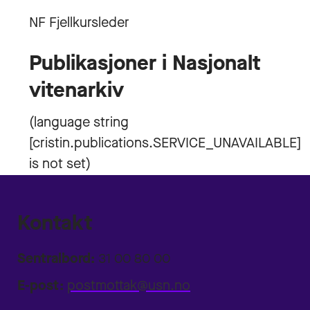
NF Fjellkursleder
Publikasjoner i Nasjonalt
vitenarkiv
Kontakt
Sentralbord:
31 00 80 00
E-post:
postmottak@usn.no