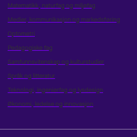
Matematikk, naturfag og miljøfag
Medier, kommunikasjon og markedsføring
Optometri
Pedagogiske fag
Samfunnsvitenskap og kulturstudier
Språk og litteratur
Teknologi, ingeniørfag og lysdesign
Økonomi, ledelse og innovasjon